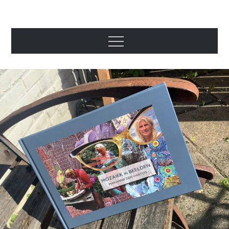
Beeldend
kunstenaar
Marianne den
Hartog