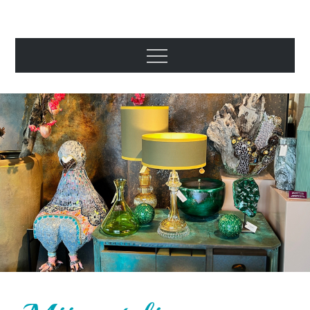
Beeldend
kunstenaar
Marianne den
Hartog